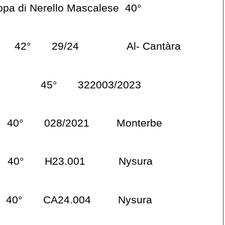
ppa di Nerello Mascalese 40°
ima 42° 29/24 Al- Cantàra
 45° 322003/2023
 40° 028/2021 Monterbe
a 40° H23.001 Nysura
0° CA24.004 Nysura