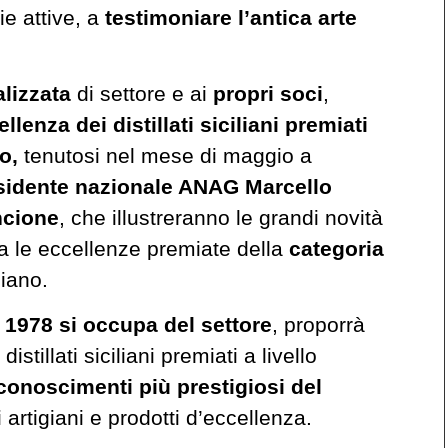
ie attive, a
testimoniare l’antica arte
lizzata
di settore e ai
propri soci
,
ellenza dei distillati siciliani premiati
o,
tenutosi nel mese di maggio a
sidente nazionale ANAG Marcello
ncione
, che illustreranno le grandi novità
tra le eccellenze premiate della
categoria
liano.
 1978 si occupa del settore
, proporrà
stillati siciliani premiati a livello
iconoscimenti più prestigiosi del
 artigiani e prodotti d’eccellenza.