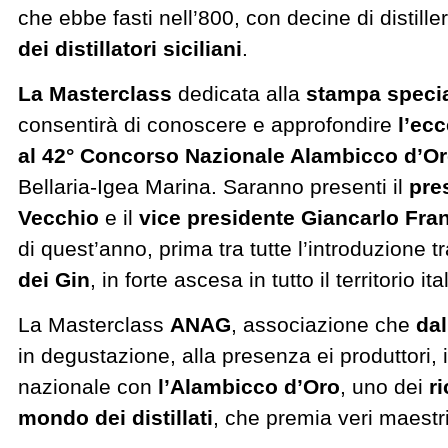
che ebbe fasti nell’800, con decine di distiller
dei distillatori siciliani
.
La Masterclass
dedicata alla
stampa specia
consentirà di conoscere e approfondire
l’ecc
al 42° Concorso Nazionale Alambicco d’Or
Bellaria-Igea Marina. Saranno presenti il
pre
Vecchio
e il
vice presidente Giancarlo Fra
di quest’anno, prima tra tutte l’introduzione 
dei Gin
, in forte ascesa in tutto il territorio ita
La Masterclass
ANAG
, associazione che
dal
in degustazione, alla presenza ei produttori, i di
nazionale con
l’Alambicco d’Oro
, uno dei
r
mondo dei distillati
, che premia veri maestri