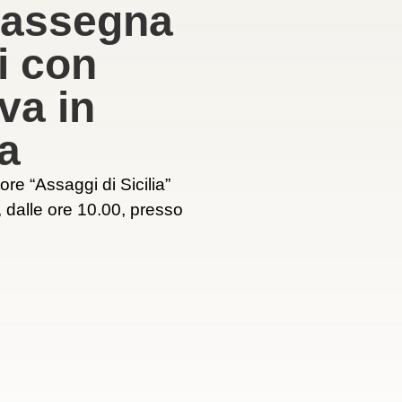
 rassegna
i con
va in
a
ore “Assaggi di Sicilia”
 dalle ore 10.00, presso