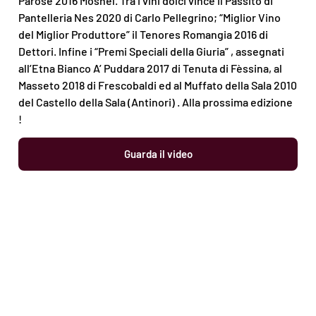
Parosé 2016 Mosnel. Tra i vini dolci vince il Passito di
Pantelleria Nes 2020 di Carlo Pellegrino; “Miglior Vino
del Miglior Produttore” il Tenores Romangia 2016 di
Dettori. Infine i “Premi Speciali della Giuria” , assegnati
all’Etna Bianco A’ Puddara 2017 di Tenuta di Fèssina, al
Masseto 2018 di Frescobaldi ed al Muffato della Sala 2010
del Castello della Sala (Antinori) . Alla prossima edizione
!
Guarda il video