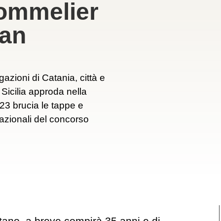
 Sommelier
ian
azioni di Catania, città e
 Sicilia approda nella
23 brucia le tappe e
nazionali del concorso
itano, a breve compirà 35 anni e di