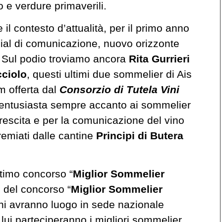
e verdure primaverili.
il contesto d’attualità, per il primo anno
cial di comunicazione, nuovo orizzonte
i. Sul podio troviamo ancora
Rita Gurrieri
ciolo
, questi ultimi due sommelier di Ais
m offerta dal
Consorzio di Tutela Vini
r entusiasta sempre accanto ai sommelier
 crescita e per la comunicazione del vino
remiati dalle cantine
Principi di Butera
ltimo concorso “
Miglior Sommelier
i del concorso “
Miglior Sommelier
oni avranno luogo in sede nazionale
lui parteciperanno i migliori sommelier