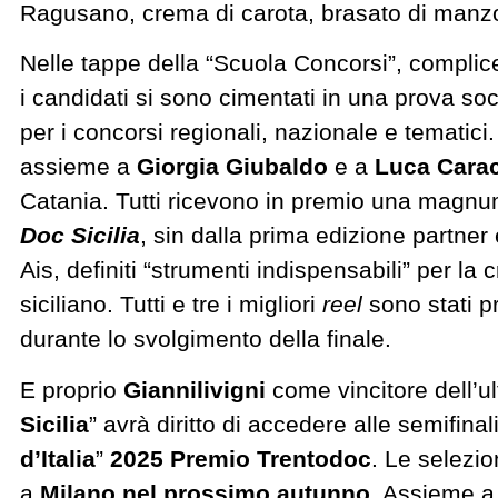
Ragusano, crema di carota, brasato di manzo 
Nelle tappe della “Scuola Concorsi”, complice 
i candidati si sono cimentati in una prova so
per i concorsi regionali, nazionale e tematic
assieme a
Giorgia Giubaldo
e a
Luca Carac
Catania. Tutti ricevono in premio una magnu
Doc Sicilia
, sin dalla prima edizione partne
Ais, definiti “strumenti indispensabili” per la
siciliano.
Tutti e tre i migliori
reel
sono stati p
durante lo svolgimento della finale.
E proprio
Giannilivigni
come vincitore dell’u
Sicilia
” avrà diritto di accedere alle semifinal
d’Italia
”
2025 Premio Trentodoc
. Le selezi
a
Milano nel prossimo autunno
. Assieme a 