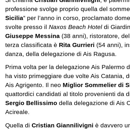
professione svolge proprio quella del sommelie
Sicilia
” per l’anno in corso, proclamato domen
svolte presso il
Naxos Beach Hotel
di Giardi
Giuseppe Messina
(38 anni), ristoratore, d
terza classificata è
Rita Gurrieri
(54 anni), in
danza, della delegazione di Ais Ragusa.
Prima volta per la delegazione Ais Palermo 
ha visto primeggiare due volte Ais Catania, d
Ais Agrigento. Il neo
Miglior Sommelier di S
quattordici candidati al titolo provenienti da
Sergio Bellissimo
della delegazione di Ais C
Acireale.
Quella di
Cristian Giannilivigni
è davvero un