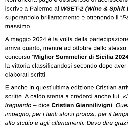
iscrive a Palermo al
WSET-2
(Wine & Spirit
superandolo brillantemente e ottenendo il “
Pa
massimo.
A maggio 2024 è la volta della partecipazione
arriva quarto, mentre ad ottobre dello stesso
concorso “
Miglior Sommelier di Sicilia 202
la vittoria classificandosi secondo dopo aver o
elaborati scritti.
E anche in quest’ultima edizione Cristian arri
scritte. A caldo stenta a crederci anche lui. «
traguardo
– dice
Cristian Giannilivigni
.
Ques
impegno, per i tanti sforzi profusi, per il tem
allo studio e agli allenamenti. Devo dire grazi