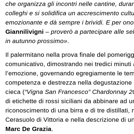
che organizza gli incontri nelle cantine, durant
colleghi e si solidifica un accrescimento cul
emozionante e dà sempre i brividi. E per on
Giannilivigni
– proverò a partecipare alle sele
in autunno prossimo»
.
Il palermitano nella prova finale del pomerig
comunicativo, dimostrando nei tredici minuti 
l’emozione, governando egregiamente le tem
competenza e destrezza nella degustazione e
cieca (
“Vigna San Francesco” Chardonnay 20
di etichette di rossi siciliani da abbinare ad 
riconoscimento di una birra e di tre distillati,
Cerasuolo di Vittoria e nella descrizione di 
Marc De Grazia
.