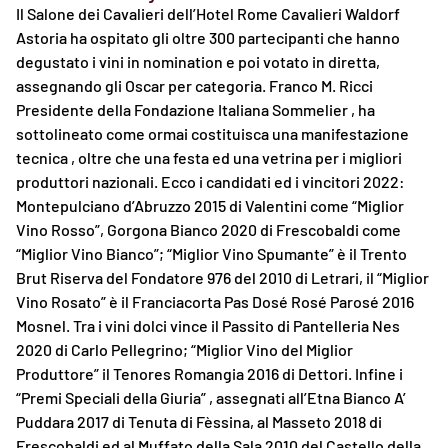
Il Salone dei Cavalieri dell’Hotel Rome Cavalieri Waldorf
Astoria ha ospitato gli oltre 300 partecipanti che hanno
degustato i vini in nomination e poi votato in diretta,
assegnando gli Oscar per categoria. Franco M. Ricci
Presidente della Fondazione Italiana Sommelier , ha
sottolineato come ormai costituisca una manifestazione
tecnica , oltre che una festa ed una vetrina per i migliori
produttori nazionali. Ecco i candidati ed i vincitori 2022:
Montepulciano d’Abruzzo 2015 di Valentini come “Miglior
Vino Rosso”, Gorgona Bianco 2020 di Frescobaldi come
“Miglior Vino Bianco”; “Miglior Vino Spumante” è il Trento
Brut Riserva del Fondatore 976 del 2010 di Letrari, il “Miglior
Vino Rosato” è il Franciacorta Pas Dosé Rosé Parosé 2016
Mosnel. Tra i vini dolci vince il Passito di Pantelleria Nes
2020 di Carlo Pellegrino; “Miglior Vino del Miglior
Produttore” il Tenores Romangia 2016 di Dettori. Infine i
“Premi Speciali della Giuria” , assegnati all’Etna Bianco A’
Puddara 2017 di Tenuta di Fèssina, al Masseto 2018 di
Frescobaldi ed al Muffato della Sala 2010 del Castello della