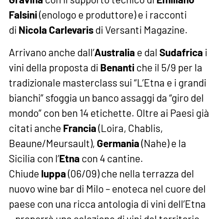
Falsini
(enologo e produttore) e i racconti
di
Nicola Carlevaris
di Versanti Magazine.
Arrivano anche dall’
Australia
e dal
Sudafrica
i
vini della proposta di
Benanti
che il 5/9 per la
tradizionale masterclass sui “L’Etna e i grandi
bianchi” sfoggia un banco assaggi da “giro del
mondo” con ben 14 etichette. Oltre ai Paesi già
citati anche
Francia
(Loira, Chablis,
Beaune/Meursault),
Germania
(Nahe) e la
Sicilia con l’
Etna
con 4 cantine.
Chiude
Iuppa
(06/09) che nella terrazza del
nuovo wine bar di Milo – enoteca nel cuore del
paese con una ricca antologia di vini dell’Etna
– proporrà una selezione di vini del territorio