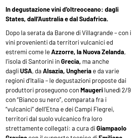
In degustazione vini d’oltreoceano: dagli
States, dall’Australia e dal Sudafrica.
Dopo la serata da Barone di Villagrande – con i
vini provenienti da territori vulcanici ed
estremi come le
Azzorre, la Nuova Zelanda
,
l’isola di Santorini in
Grecia,
ma anche
dagli
USA
, da
Alsazia, Ungheria
e da varie
regioni d’Italia – le degustazioni proposte dai
produttori proseguono con
Maugeri
lunedì 2/9
con “Bianco su nero”, comparata fra i
“vulcanici” dell’Etna e dei Campi Flegrei,
territori dal suolo vulcanico fra loro
strettamente collegati: a cura di
Giampaolo
Gravina
con il supporto tecnico di
Emiliano