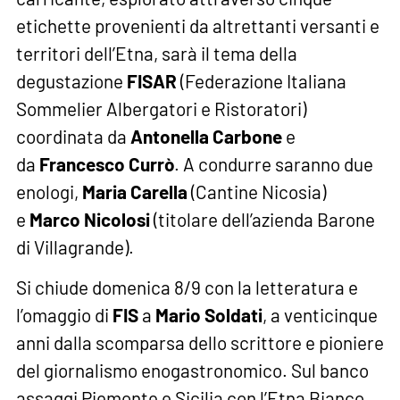
etichette provenienti da altrettanti versanti e
territori dell’Etna, sarà il tema della
degustazione
FISAR
(Federazione Italiana
Sommelier Albergatori e Ristoratori)
coordinata da
Antonella Carbone
e
da
Francesco Currò
. A condurre saranno due
enologi,
Maria Carella
(Cantine Nicosia)
e
Marco Nicolosi
(titolare dell’azienda Barone
di Villagrande).
Si chiude domenica 8/9 con la letteratura e
l’omaggio di
FIS
a
Mario Soldati
, a venticinque
anni dalla scomparsa dello scrittore e pioniere
del giornalismo enogastronomico. Sul banco
assaggi Piemonte e Sicilia con l’Etna Bianco