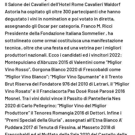
Il Salone dei Cavalieri dell’Hotel Rome Cavalieri Waldorf
Astoria ha ospitato gli oltre 300 partecipanti che hanno
degustato i vini in nomination e poi votato in diretta,
assegnando gli Oscar per categoria. Franco M. Ricci
Presidente della Fondazione Italiana Sommelier , ha
sottolineato come ormai costituisca una manifestazione
tecnica , oltre che una festa ed una vetrina per i migliori
produttori nazionali. Ecco i candidati ed i vincitori 2022:
Montepulciano d’Abruzzo 2015 di Valentini come “Miglior
Vino Rosso”, Gorgona Bianco 2020 di Frescobaldi come
“Miglior Vino Bianco”; “Miglior Vino Spumante” è il Trento
Brut Riserva del Fondatore 976 del 2010 di Letrari, il “Miglior
Vino Rosato” è il Franciacorta Pas Dosé Rosé Parosé 2016
Mosnel. Tra i vini dolci vince il Passito di Pantelleria Nes
2020 di Carlo Pellegrino; “Miglior Vino del Miglior
Produttore” il Tenores Romangia 2016 di Dettori. Infine i
“Premi Speciali della Giuria” , assegnati all’Etna Bianco A’
Puddara 2017 di Tenuta di Fèssina, al Masseto 2018 di
Frescobaldi ed al Muffato della Sala 2010 del Castello della