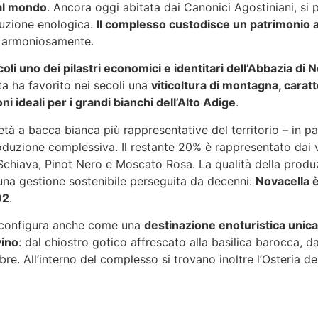
 al mondo
. Ancora oggi abitata dai Canonici Agostiniani, si 
oduzione enologica.
Il complesso custodisce un patrimonio ar
 armoniosamente.
ecoli uno dei pilastri economici e identitari dell’Abbazia di 
ta ha favorito nei secoli una
viticoltura di montagna, caratt
ni ideali per i grandi bianchi dell’Alto Adige
.
tà a bacca bianca più rappresentative del territorio – in par
roduzione complessiva. Il restante 20% è rappresentato dai 
, Schiava, Pinot Nero e Moscato Rosa. La qualità della prod
i una gestione sostenibile perseguita da decenni:
Novacella è 
92
.
si configura anche come una
destinazione enoturistica unic
vino
: dal chiostro gotico affrescato alla basilica barocca, dal
e. All’interno del complesso si trovano inoltre l’Osteria del