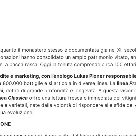
ca quanto il monastero stesso e documentata già nel XII seco
e donazioni hanno consolidato un ampio patrimonio vitato, am
i a bacca rossa. Oggi la tenuta comprende circa 100 ettari di
ite e marketing, con l’enologo Lukas Ploner responsabile d
 800.000 bottiglie e si articola in diverse linee. La
linea
Pr
ni
, dotati di grande profondità e longevità. A questa visione
nea
Classica
offre una lettura fresca e immediata dei vitign
he e varietali, nate dalla volontà di rispondere alle sfide d
nua evoluzione.
IONE
i con menzione di vigna, esito del lavoro di ricerca e selezio