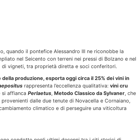
lo, quando il pontefice Alessandro III ne riconobbe la
pliato nel Seicento con terreni nei pressi di Bolzano e nel
 vigneti, tra proprietà diretta e soci conferitori.
ella produzione, esporta oggi circa il 25% dei vini in
aepositus
rappresenta l’eccellenza qualitativa:
vini cru
 si affianca
Perlaetus
,
Metodo Classico da Sylvaner
, che
i provenienti dalle due tenute di Novacella e Cornaiano,
el cambiamento climatico e di perseguire una viticoltura
ne condotto negli ultimi decenni tra i siti storici di