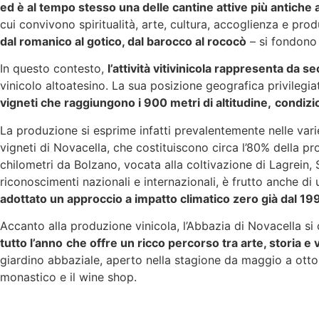
ed è al tempo stesso una delle cantine attive più antiche
cui convivono spiritualità, arte, cultura, accoglienza e pr
dal romanico al gotico, dal barocco al rococò
– si fondono
In questo contesto,
l’attività vitivinicola rappresenta da s
vinicolo altoatesino. La sua posizione geografica privilegia
vigneti che raggiungono i 900 metri di altitudine,
condizio
La produzione si esprime infatti prevalentemente nelle varie
vigneti di Novacella, che costituiscono circa l’80% della p
chilometri da Bolzano, vocata alla coltivazione di Lagrein
riconoscimenti nazionali e internazionali, è frutto anche d
adottato un approccio a impatto climatico zero già dal 19
Accanto alla produzione vinicola, l’Abbazia di Novacella 
tutto l’anno
che offre un ricco percorso tra arte, storia e 
giardino abbaziale, aperto nella stagione da maggio a ottobr
monastico e il wine shop.