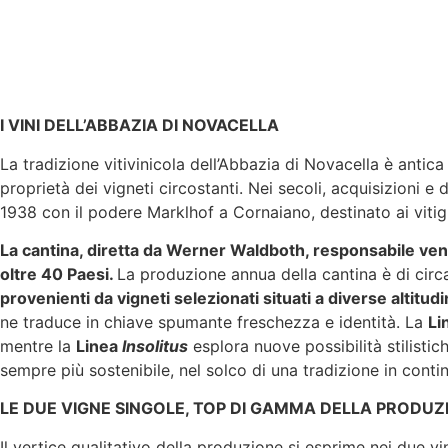
I VINI DELL’ABBAZIA DI NOVACELLA
La tradizione vitivinicola dell’Abbazia di Novacella è anti
proprietà dei vigneti circostanti. Nei secoli, acquisizioni 
1938 con il podere Marklhof a Cornaiano, destinato ai vitign
La cantina, diretta da Werner Waldboth, responsabile vend
oltre 40 Paesi.
La produzione annua della cantina è di circa
provenienti da vigneti selezionati situati a diverse altitudi
ne traduce in chiave spumante freschezza e identità. La
Li
mentre la
Linea
Insolitus
esplora nuove possibilità stilistic
sempre più sostenibile, nel solco di una tradizione in conti
LE DUE VIGNE SINGOLE, TOP DI GAMMA DELLA PRODUZ
Il vertice qualitativo della produzione si esprime nei due vin