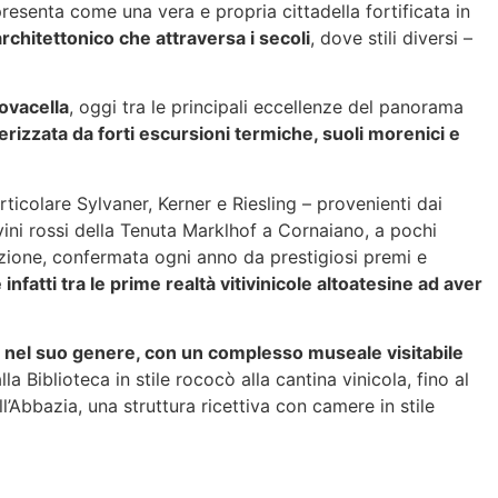
presenta come una vera e propria cittadella fortificata in
chitettonico che attraversa i secoli
, dove stili diversi –
Novacella
, oggi tra le principali eccellenze del panorama
erizzata da forti escursioni termiche, suoli morenici e
ticolare Sylvaner, Kerner e Riesling – provenienti dai
vini rossi della Tenuta Marklhof a Cornaiano, a pochi
uzione, confermata ogni anno da prestigiosi premi e
infatti tra le prime realtà vitivinicole altoatesine ad aver
a nel suo genere, con un complesso museale visitabile
la Biblioteca in stile rococò alla cantina vinicola, fino al
l’Abbazia, una struttura ricettiva con camere in stile