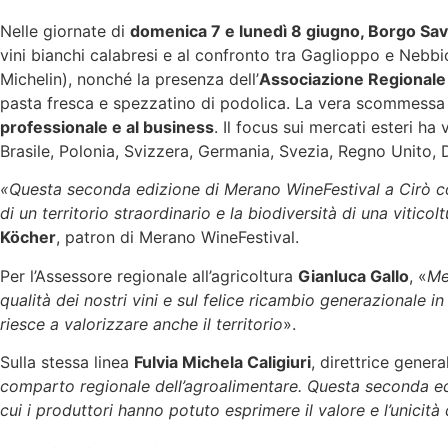
Nelle giornate di
domenica 7 e lunedì 8 giugno, Borgo Save
vini bianchi calabresi e al confronto tra Gaglioppo e Nebb
Michelin), nonché la presenza dell’
Associazione Regionale 
pasta fresca e spezzatino di podolica. La vera scommessa v
professionale e al business
. Il focus sui mercati esteri ha
Brasile, Polonia, Svizzera, Germania, Svezia, Regno Unito,
«Questa seconda edizione di Merano WineFestival a Cirò con
di un territorio straordinario e la biodiversità di una vitic
Köcher
, patron di Merano WineFestival.
Per l’Assessore regionale all’agricoltura
Gianluca Gallo
, «
Me
qualità dei nostri vini e sul felice ricambio generazionale 
riesce a valorizzare anche il territorio
».
Sulla stessa linea
Fulvia Michela Caligiuri
, direttrice gener
comparto regionale dell’agroalimentare. Questa seconda edi
cui i produttori hanno potuto esprimere il valore e l’unicità