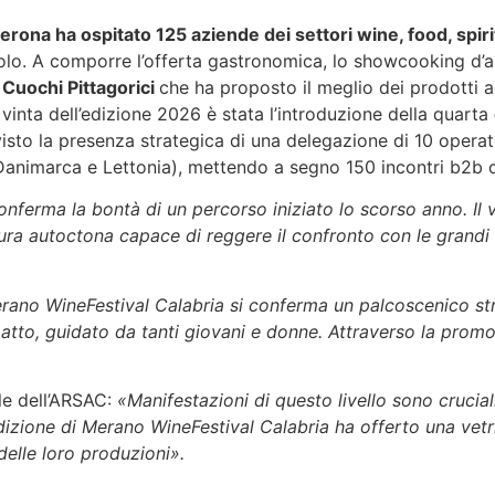
rona ha ospitato 125 aziende dei settori wine, food, spiri
iolo. A comporre l’offerta gastronomica, lo showcooking d’
Cuochi Pittagorici
che ha proposto il meglio dei prodotti a
inta dell’edizione 2026 è stata l’introduzione della quarta
 visto la presenza strategica di una delegazione di 10 operato
 Danimarca e Lettonia), mettendo a segno 150 incontri b2b c
ferma la bontà di un percorso iniziato lo scorso anno. Il 
oltura autoctona capace di reggere il confronto con le grandi
rano WineFestival Calabria si conferma un palcoscenico strao
in atto, guidato da tanti giovani e donne. Attraverso la prom
ale dell’ARSAC:
«Manifestazioni di questo livello sono cruciali 
zione di Merano WineFestival Calabria ha offerto una vetrin
 delle loro produzioni».