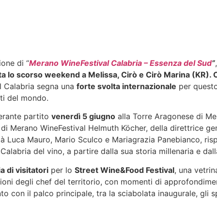
ione di “
Merano WineFestival Calabria – Essenza del Sud
”
lta lo scorso weekend a Melissa, Cirò e Cirò Marina (KR)
al Calabria segna una
forte svolta internazionale
per questo
ati del mondo.
erante partito
venerdì 5 giugno
alla Torre Aragonese di Mel
 di Merano WineFestival Helmuth Köcher, della direttrice gene
ità Luca Mauro, Mario Sculco e Mariagrazia Panebianco, risp
Calabria del vino, a partire dalla sua storia millenaria e dal
a di visitatori
per lo
Street Wine&Food Festival
, una vetrin
eazioni degli chef del territorio, con momenti di approfondim
to con il palco principale, tra la sciabolata inaugurale, gli sp