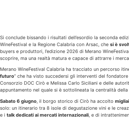
Si conclude bissando i risultati dell’esordio la seconda ediz
WineFestival e la Regione Calabria con Arsac, che
si è svo
buyers e produttori, l’edizione 2026 di Merano WineFestiv
scoprire, ma una realtà matura e capace di attrarre i merc
Merano WineFestival Calabria ha tracciato un percorso itin
futuro
” che ha visto succedersi gli interventi del fondatore
Consorzio DOC Cirò e Melissa Carlo Siciliani e delle autor
appuntamento nel quale si è sottolineata la centralità della 
Sabato 6 giugno
, il borgo storico di Cirò ha accolto
migliai
solo: un itinerario tra 8 isole di degustazione vini e le cr
e i
talk dedicati ai mercati internazionali
, e di intrattenimen