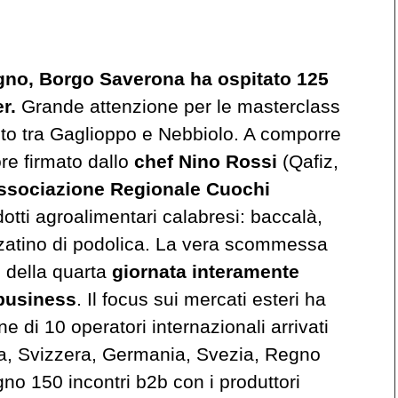
gno, Borgo Saverona ha ospitato 125
er.
Grande attenzione per le masterclass
onto tra Gaglioppo e Nebbiolo. A comporre
re firmato dallo
chef Nino Rossi
(Qafiz,
ssociazione Regionale Cuochi
otti agroalimentari calabresi: baccalà,
zzatino di podolica. La vera scommessa
e della quarta
giornata interamente
 business
. Il focus sui mercati esteri ha
e di 10 operatori internazionali arrivati
nia, Svizzera, Germania, Svezia, Regno
no 150 incontri b2b con i produttori