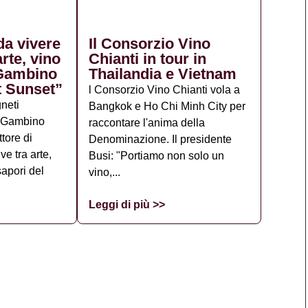
da vivere
Il Consorzio Vino
arte, vino
Chianti in tour in
 Gambino
Thailandia e Vietnam
t Sunset”
l Consorzio Vino Chianti vola a
gneti
Bangkok e Ho Chi Minh City per
da Gambino
raccontare l'anima della
ttore di
Denominazione. Il presidente
e tra arte,
Busi: "Portiamo non solo un
sapori del
vino,...
Leggi di più >>