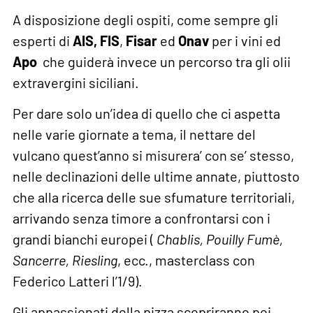
A disposizione degli ospiti, come sempre gli
esperti di
AIS,
FIS
,
Fisar
ed
Onav
per i vini ed
Apo
che guiderà invece un percorso tra gli olii
extravergini siciliani.
Per dare solo un’idea di quello che ci aspetta
nelle varie giornate a tema, il nettare del
vulcano quest’anno si misurera’ con se’ stesso,
nelle declinazioni delle ultime annate, piuttosto
che alla ricerca delle sue sfumature territoriali,
arrivando senza timore a confrontarsi con i
grandi bianchi europei (
Chablis, Pouilly Fumè,
Sancerre, Riesling
, ecc., masterclass con
Federico Latteri l’1/9).
Gli appassionati della pizza scopriranno poi