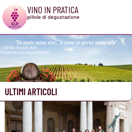
VINO IN PRATICA
pillole di degustazione
“Un pasto senza vino... è come un giorno senza sole”
J.A.Brillat Savarin 1825
Magistrato ed Enogastronomo
ULTIMI ARTICOLI